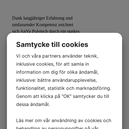
Dank langjähriger Erfahrung und
umfassender Kompetenz zeichnet
sich AnVa Polytech durch ein starkes
Qualitätsbewusstsein aus. In unserem
Samtycke till cookies
Werkstofflabor entwickeln wir
komplexe Elastomerprodukte, die in
Vi och våra partners använder teknik,
Kombination mit Kunststoff oder
inklusive cookies, för att samla in
Metall genau die geforderten
Eigenschaften aufweisen. Die
information om dig för olika ändamål,
Produkte werden für extreme
inklusive: bättre användarupplevelse,
Temperaturen, Gase, Kraftstoffe,
funktionalitet, statistik och marknadsföring.
Flüssigkeiten und andere schwierige
Genom att klicka på "OK" samtycker du till
Umgebungsbedingungen angepasst.
dessa ändamål.
Es ist für uns von größter Bedeutung,
technisch an vorderster Front zu
stehen und in Bezug auf Qualität
Läs mer om vår användning av cookies och
höchste Ansprüche zu erfüllen.
behandling av personuppgifter på vår